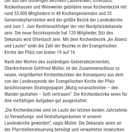
Der aus den bisherigen Bezirken Lauterecken, Otterbach,
Rockenhausen und Winnweiler gebildete neue Kirchenbezirk mit
rund 53.000 Mitgliedern in 48 Kirchengemeinden und 35
Gemeindepfarrstellen wird der größte Bezirk der Landeskirche
und zum 1. Juni Rechtsnachfolger der vier Nordpfalzdekanate
sein. Die neue Bezirkssynode hat 120 Mitglieder, Sitz des
Dekanats wird Otterbach sein. Mit dem Kirchenbezirk „An Alsenz
und Lauter“ sinkt die Zahl der Bezirke in der Evangelischen
Kirche der Pfalz von bisher 19 auf 16.
Nach den Worten des zuständigen Gebietsdezernenten,
Oberkirchenrat Gottfried Müller, ist der Zusammenschluss zu
neuen, vergrößerten Kirchenbezirken die Konsequenz aus dem
von der Landessynode der Evangelischen Kirche der Pfalz
beschlossenen Strategiepapier „Mutig voranschreiten – den
Wandel gestalten – Gott vertrauen“. Die Kirchenbezirke seien für
ihre vielfältigen Aufgaben gut ausgestattet.
„Die Kirchenbezirke sind im Laufe der letzten beiden Jahrzehnte
zu Verwaltungs- und Gestaltungsräumen in unserer
Landeskirche geworden“, sagte Müller. Die Dekanate seien an
der Pfarrstellensteuerung beteiligt und verwalteten inzwischen