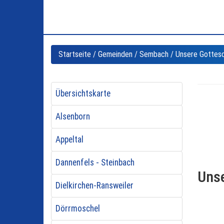
Startseite
/
Gemeinden
/
Sembach
/ Unsere Gottes
Übersichtskarte
Alsenborn
Appeltal
Dannenfels - Steinbach
Unse
Dielkirchen-Ransweiler
Dörrmoschel