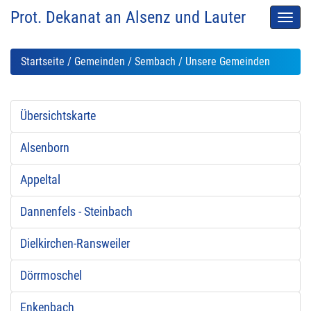
Prot. Dekanat an Alsenz und Lauter
Men
auskl
Startseite
/
Gemeinden
/
Sembach
/ Unsere Gemeinden
Übersichtskarte
Alsenborn
Appeltal
Dannenfels - Steinbach
Dielkirchen-Ransweiler
Dörrmoschel
Enkenbach