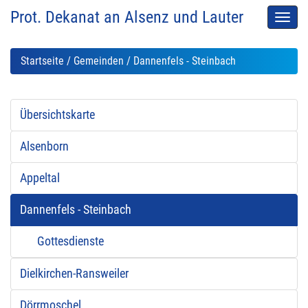
Prot. Dekanat an Alsenz und Lauter
Men
auskl
Startseite
/
Gemeinden
/ Dannenfels - Steinbach
Übersichtskarte
Alsenborn
Appeltal
Dannenfels - Steinbach
Gottesdienste
Dielkirchen-Ransweiler
Dörrmoschel