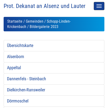
Prot. Dekanat an Alsenz und Lauter
Men
auskl
Startseite
/
Gemeinden
/
Schopp-Linden-
Krickenbach
/ Bildergalerie 2023
Übersichtskarte
Alsenborn
Appeltal
Dannenfels - Steinbach
Dielkirchen-Ransweiler
Dörrmoschel