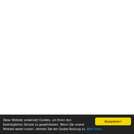
Diese Website verwendet Cookies, um Ihnen den
Akzeptieren!
bestmöglichen Service zu gewährleisten. Wenn Sie unsere
Website weiter nutzen, stimmen Sie der Cookie-Nutzung zu.
Mehr Infos