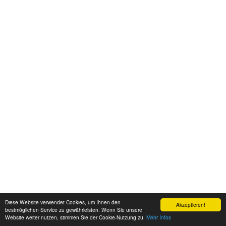
Diese Website verwendet Cookies, um Ihnen den
Akzeptieren!
bestmöglichen Service zu gewährleisten. Wenn Sie unsere
Website weiter nutzen, stimmen Sie der Cookie-Nutzung zu.
Mehr Infos