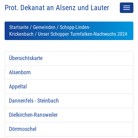
Prot. Dekanat an Alsenz und Lauter
Men
auskl
Startseite
/
Gemeinden
/
Schopp-Linden-
Krickenbach
/ Unser Schopper Turmfalken-Nachwuchs 2024
Übersichtskarte
Alsenborn
Appeltal
Dannenfels - Steinbach
Dielkirchen-Ransweiler
Dörrmoschel