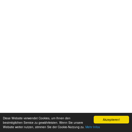
Diese Website verwendet Cookies, um Ihnen den
Akzeptieren!
bestmöglichen Service zu gewährleisten. Wenn Sie unsere
Website weiter nutzen, stimmen Sie der Cookie-Nutzung zu.
Mehr Infos