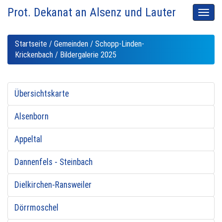
Prot. Dekanat an Alsenz und Lauter
Men
auskl
Startseite
/
Gemeinden
/
Schopp-Linden-
Krickenbach
/ Bildergalerie 2025
Übersichtskarte
Alsenborn
Appeltal
Dannenfels - Steinbach
Dielkirchen-Ransweiler
Dörrmoschel