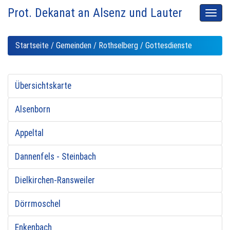
Prot. Dekanat an Alsenz und Lauter
Men
auskl
Startseite
/
Gemeinden
/
Rothselberg
/ Gottesdienste
Übersichtskarte
Alsenborn
Appeltal
Dannenfels - Steinbach
Dielkirchen-Ransweiler
Dörrmoschel
Enkenbach