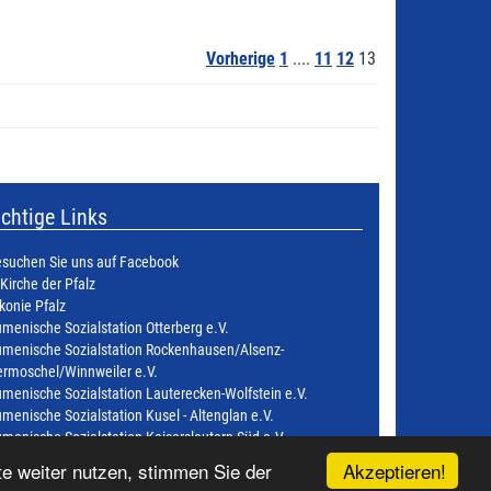
Vorherige
1
....
11
12
13
chtige Links
suchen Sie uns auf Facebook
 Kirche der Pfalz
konie Pfalz
menische Sozialstation Otterberg e.V.
menische Sozialstation Rockenhausen/Alsenz-
rmoschel/Winnweiler e.V.
menische Sozialstation Lauterecken-Wolfstein e.V.
menische Sozialstation Kusel - Altenglan e.V.
menische Sozialstation Kaiserslautern Süd e.V.
Akzeptieren!
e weiter nutzen, stimmen Sie der