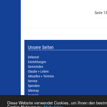
Seite 13
Unsere Seiten
Dekanat
Einrichtungen
Gemeinden
Glaube + Leben
Aktuelles + Termine
Service
Spenden
Sitemap
Kontakt
Datenschutzerklärung
Diese Website verwendet Cookies, um Ihnen den bestmö
Impressum
Cookie-Nutzung zu.
Mehr Infos