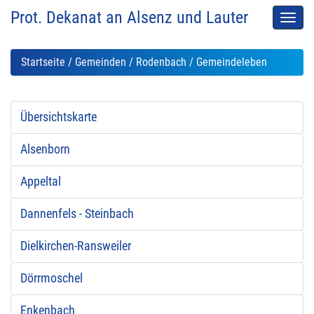
Prot. Dekanat an Alsenz und Lauter
Men
auskl
Startseite
/
Gemeinden
/
Rodenbach
/ Gemeindeleben
Übersichtskarte
Alsenborn
Appeltal
Dannenfels - Steinbach
Dielkirchen-Ransweiler
Dörrmoschel
Enkenbach