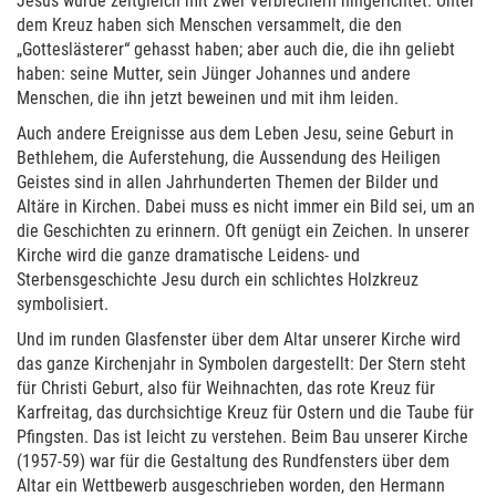
Jesus wurde zeitgleich mit zwei Verbrechern hingerichtet. Unter
dem Kreuz haben sich Menschen versammelt, die den
„Gotteslästerer“ gehasst haben; aber auch die, die ihn geliebt
haben: seine Mutter, sein Jünger Johannes und andere
Menschen, die ihn jetzt beweinen und mit ihm leiden.
Auch andere Ereignisse aus dem Leben Jesu, seine Geburt in
Bethlehem, die Auferstehung, die Aussendung des Heiligen
Geistes sind in allen Jahrhunderten Themen der Bilder und
Altäre in Kirchen. Dabei muss es nicht immer ein Bild sei, um an
die Geschichten zu erinnern. Oft genügt ein Zeichen. In unserer
Kirche wird die ganze dramatische Leidens- und
Sterbensgeschichte Jesu durch ein schlichtes Holzkreuz
symbolisiert.
Und im runden Glasfenster über dem Altar unserer Kirche wird
das ganze Kirchenjahr in Symbolen dargestellt: Der Stern steht
für Christi Geburt, also für Weihnachten, das rote Kreuz für
Karfreitag, das durchsichtige Kreuz für Ostern und die Taube für
Pfingsten. Das ist leicht zu verstehen. Beim Bau unserer Kirche
(1957-59) war für die Gestaltung des Rundfensters über dem
Altar ein Wettbewerb ausgeschrieben worden, den Hermann