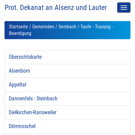
Prot. Dekanat an Alsenz und Lauter
Men
auskl
Startseite
/
Gemeinden
/
Sembach
/ Taufe - Trauung -
Beerdigung
Übersichtskarte
Alsenborn
Appeltal
Dannenfels - Steinbach
Dielkirchen-Ransweiler
Dörrmoschel