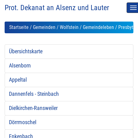
Prot. Dekanat an Alsenz und Lauter
M
au
Startseite
/
Gemeinden
/
Wolfstein
/
Gemeindeleben
/ Presbyte
Übersichtskarte
Alsenborn
Appeltal
Dannenfels - Steinbach
Dielkirchen-Ransweiler
Dörrmoschel
Enkenbach