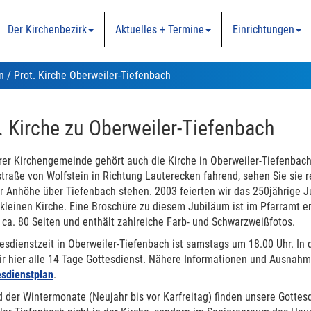
Der Kirchenbezirk
Aktuelles + Termine
Einrichtungen
n
/ Prot. Kirche Oberweiler-Tiefenbach
. Kirche zu Oberweiler-Tiefenbach
rer Kirchengemeinde gehört auch die Kirche in Oberweiler-Tiefenbach
traße von Wolfstein in Richtung Lauterecken fahrend, sehen Sie sie 
er Anhöhe über Tiefenbach stehen. 2003 feierten wir das 250jährige 
kleinen Kirche. Eine Broschüre zu diesem Jubiläum ist im Pfarramt erh
ca. 80 Seiten und enthält zahlreiche Farb- und Schwarzweißfotos.
esdienstzeit in Oberweiler-Tiefenbach ist samstags um 18.00 Uhr. In 
ir hier alle 14 Tage Gottesdienst. Nähere Informationen und Ausnahm
esdienstplan
.
der Wintermonate (Neujahr bis vor Karfreitag) finden unsere Gottesd