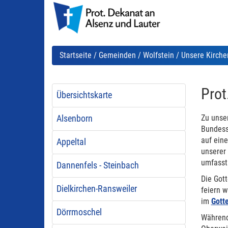
Startseite
/
Gemeinden
/
Wolfstein
/
Unsere Kirche
Prot
Übersichtskarte
Zu unse
Alsenborn
Bundess
auf ein
Appeltal
unserer 
umfasst 
Dannenfels - Steinbach
Die Gott
Dielkirchen-Ransweiler
feiern w
im
Gott
Dörrmoschel
Während 