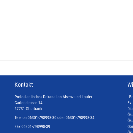
Kontakt
Wi
Protestantisches Dekanat an Alsenz und Lauter
Be
Gartenstrasse 14
Ev.
67731 Otterbach
Dia
Öku
Telefon 06301-798998-30 oder 06301-798998-34
Öku
Fax 06301-798998-39
Obe
Öku