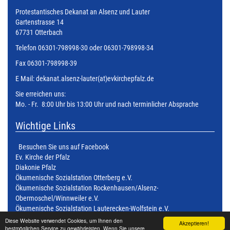
Protestantisches Dekanat an Alsenz und Lauter
Gartenstrasse 14
67731 Otterbach
Telefon 06301-798998-30 oder 06301-798998-34
Fax 06301-798998-39
E Mail:
dekanat.alsenz-lauter(at)evkirchepfalz.de
Sie erreichen uns:
Mo. - Fr. 8:00 Uhr bis 13:00 Uhr und nach terminlicher Absprache
Wichtige Links
Besuchen Sie uns auf Facebook
Ev. Kirche der Pfalz
Diakonie Pfalz
Ökumenische Sozialstation Otterberg e.V.
Ökumenische Sozialstation Rockenhausen/Alsenz-
Obermoschel/Winnweiler e.V.
Ökumenische Sozialstation Lauterecken-Wolfstein e.V.
Ökumenische Sozialstation Kusel - Altenglan e.V.
Diese Website verwendet Cookies, um Ihnen den
Akzeptieren!
bestmöglichen Service zu gewährleisten. Wenn Sie unsere
Ökumenische Sozialstation Kaiserslautern Süd e.V.