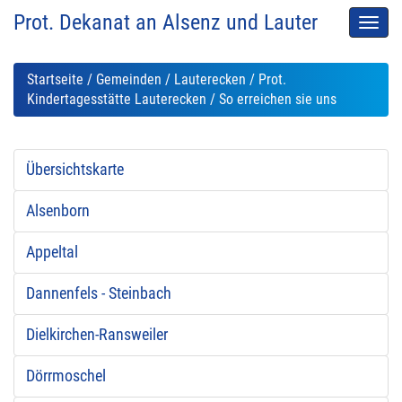
Prot. Dekanat an Alsenz und Lauter
Men
auskl
Startseite
/
Gemeinden
/
Lauterecken
/
Prot.
Kindertagesstätte Lauterecken
/ So erreichen sie uns
Übersichtskarte
Alsenborn
Appeltal
Dannenfels - Steinbach
Dielkirchen-Ransweiler
Dörrmoschel