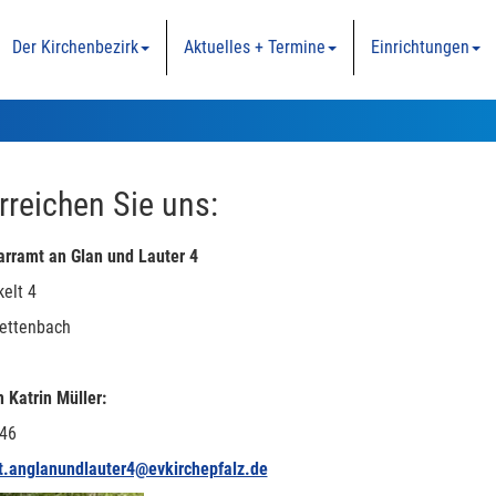
Der Kirchenbezirk
Aktuelles + Termine
Einrichtungen
rreichen Sie uns:
arramt an Glan und Lauter 4
elt 4
ettenbach
n Katrin Müller:
46
t.anglanundlauter4@evkirchepfalz.de