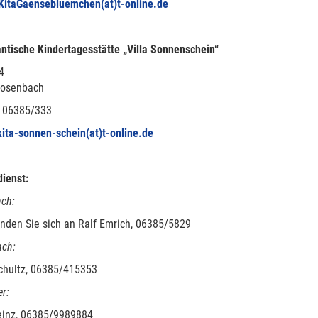
KitaGaensebluemchen(at)t-online.de
ntische Kindertagesstätte „Villa Sonnenschein“
4
Bosenbach
: 06385/333
kita-sonnen-schein(at)t-online.de
ienst:
ch:
enden Sie sich an Ralf Emrich, 06385/5829
ach:
chultz, 06385/415353
er:
einz, 06385/9989884