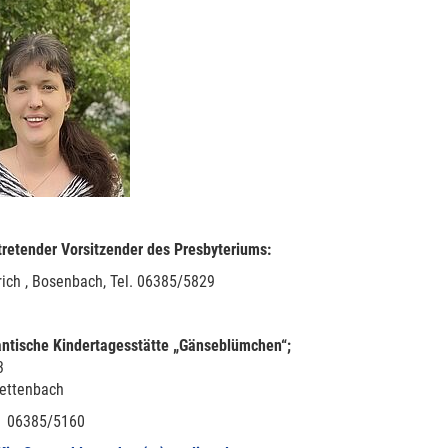
tretender Vorsitzender des Presbyteriums:
rich , Bosenbach, Tel. 06385/5829
antische Kindertagesstätte „Gänseblümchen“;
3
ettenbach
: 06385/5160