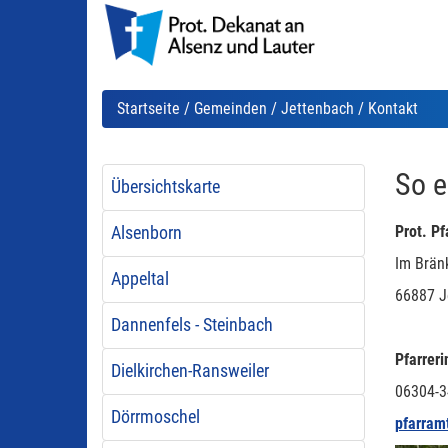
Startseite
/
Gemeinden
/
Jettenbach
/ Kontakt
So e
Übersichtskarte
Prot. Pf
Alsenborn
Im Bränk
Appeltal
66887 J
Dannenfels - Steinbach
Pfarreri
Dielkirchen-Ransweiler
06304-3
Dörrmoschel
pfarram