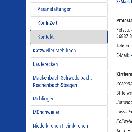
E-Mail:
Veranstaltungen
Protesta
Konfi-Zeit
Felsstr. 
66887 
Kontakt
Telefon
Katzweiler-Mehlbach
E-Mail:
Lauterecken
Kirchend
Mackenbach-Schwedelbach,
Bosenba
Reichenbach-Steegen
Bitte w
Mehlingen
Jettenb
Lasse S
Münchweiler
Kollweil
Niederkirchen-Heimkirchen
Anita H