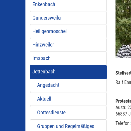
Enkenbach
Gundersweiler
Heiligenmoschel
Hinzweiler
Imsbach
Jettenbach
Stellver
Ralf Em
Angedacht
Aktuell
Protest
Austr. 2
Gottesdienste
66887 J
Telefon
Gruppen und Regelmäßiges