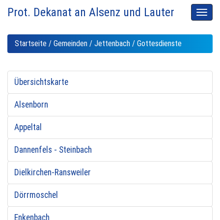
Prot. Dekanat an Alsenz und Lauter
Men
auskl
Startseite
/
Gemeinden
/
Jettenbach
/ Gottesdienste
Übersichtskarte
Alsenborn
Appeltal
Dannenfels - Steinbach
Dielkirchen-Ransweiler
Dörrmoschel
Enkenbach