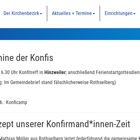
Der Kirchenbezirk
Aktuelles + Termine
Einrichtungen
ine der Konfis
16.30 Uhr Konfitreff in
Hinzweiler
; anschließend Ferienstartgottesdien
g: Im Gemeindebrief stand fälschlicherweise Rothselberg)
6.: Konficamp
ept unserer Konfirmand*innen-Zeit
 Mathias Müller aus Rothselberg leitet federführend die gemeinsame 