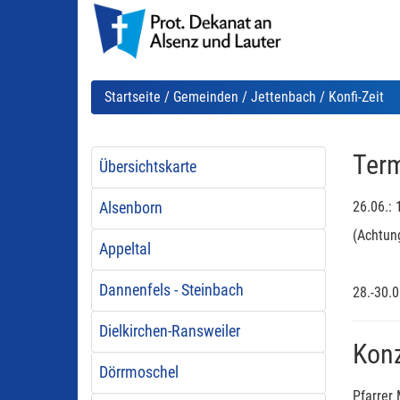
Startseite
/
Gemeinden
/
Jettenbach
/ Konfi-Zeit
Term
Übersichtskarte
26.06.: 
Alsenborn
(Achtun
Appeltal
Dannenfels - Steinbach
28.-30.0
Dielkirchen-Ransweiler
Konz
Dörrmoschel
Pfarrer