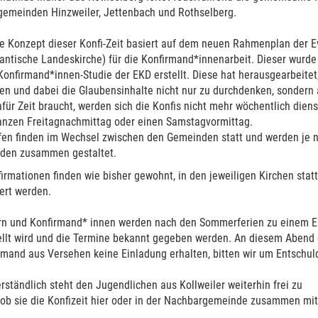
gemeinden Hinzweiler, Jettenbach und Rothselberg.
e Konzept dieser Konfi-Zeit basiert auf dem neuen Rahmenplan der Ev
antische Landeskirche) für die Konfirmand*innenarbeit. Dieser wurde
onfirmand*innen-Studie der EKD erstellt. Diese hat herausgearbeitet,
en und dabei die Glaubensinhalte nicht nur zu durchdenken, sondern 
für Zeit braucht, werden sich die Konfis nicht mehr wöchentlich die
anzen Freitagnachmittag oder einen Samstagvormittag.
ffen finden im Wechsel zwischen den Gemeinden statt und werden je n
iden zusammen gestaltet.
irmationen finden wie bisher gewohnt, in den jeweiligen Kirchen stat
ert werden.
ern und Konfirmand* innen werden nach den Sommerferien zu einem E
ellt wird und die Termine bekannt gegeben werden. An diesem Abend 
jemand aus Versehen keine Einladung erhalten, bitten wir um Entschu
rständlich steht den Jugendlichen aus Kollweiler weiterhin frei zu
 ob sie die Konfizeit hier oder in der Nachbargemeinde zusammen mi