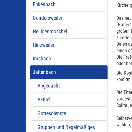
Enkenbach
Kirchen
Gundersweiler
Das neu
(Protest
großen K
Heiligenmoschel
zu erleb
Da es da
Hinzweiler
einen g
Die Tre
Imsbach
oder be
Jettenbach
Die Konf
konfirmi
Angedacht
Die Elt
vorgest
Aktuell
Sollte 
Gottesdienste
Selbstve
wählen,
Gruppen und Regelmäßiges