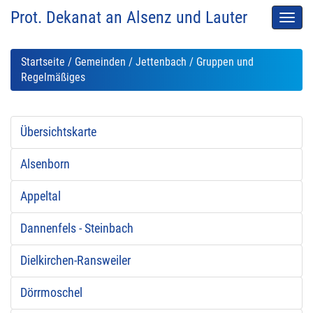
Prot. Dekanat an Alsenz und Lauter
Men
auskl
Startseite
/
Gemeinden
/
Jettenbach
/ Gruppen und
Regelmäßiges
Übersichtskarte
Alsenborn
Appeltal
Dannenfels - Steinbach
Dielkirchen-Ransweiler
Dörrmoschel